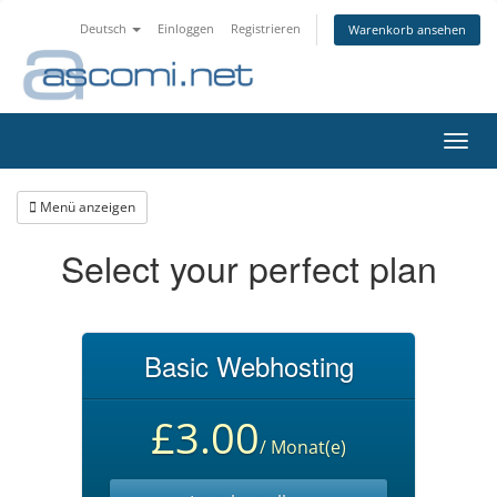
Deutsch
Einloggen
Registrieren
Warenkorb ansehen
Navig
ein-/
Menü anzeigen
Select your perfect plan
Basic Webhosting
£3.00
/ Monat(e)