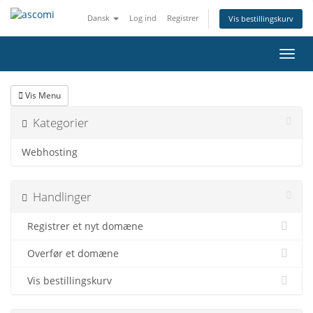
Dansk
Log ind
Registrer
Vis bestillingskurv
Skift
navig
Vis Menu
Kategorier
Webhosting
Handlinger
Registrer et nyt domæne
Overfør et domæne
Vis bestillingskurv