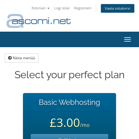
Estonian
Logi sisse
Registreeri
Vaata ostukorvi
Lülit
navig
Näita menüü
Select your perfect plan
Basic Webhosting
£3.00
/mo