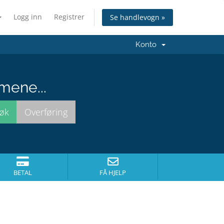
Logg inn
Registrer
Se handlevogn »
Konto
mene...
BETAL
FÅ HJELP