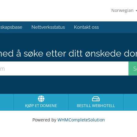
Norwegian
skapsbase
Nettverksstatus
Kontakt oss
med å søke etter ditt ønskede do
KJØP ET DOMENE
BESTILL WEBHOTELL
Powered by
WHMCompleteSolution