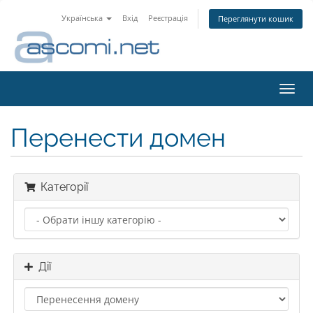
Українська
Вхід
Реєстрація
Переглянути кошик
Пере
наві
Перенести домен
Категорії
Дії