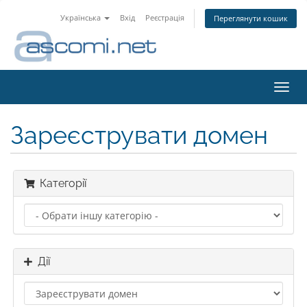
Українська
Вхід
Реєстрація
Переглянути кошик
Пере
наві
Зареєструвати домен
Категорії
Дії