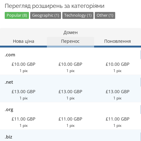
Перегляд розширень за категоріями
Popular (8)
Geographic (1)
Technology (1)
Other (1)
Домен
Нова ціна
Перенос
Поновлення
.com
£10.00 GBP
£10.00 GBP
£10.00 GBP
1 рік
1 рік
1 рік
.net
£13.00 GBP
£13.00 GBP
£13.00 GBP
1 рік
1 рік
1 рік
.org
£11.00 GBP
£11.00 GBP
£11.00 GBP
1 рік
1 рік
1 рік
.biz