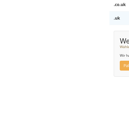
.co.uk
.uk
We
Wähle
Wir h
Pa