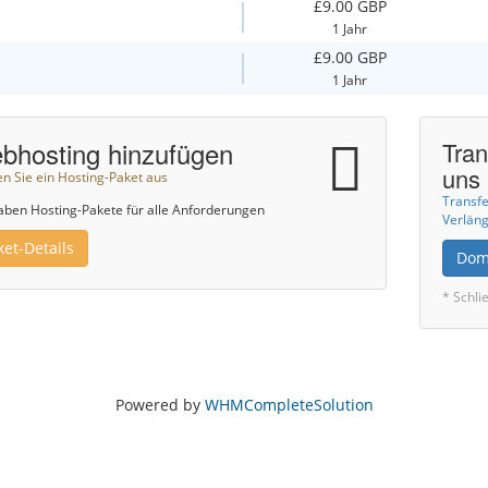
£9.00 GBP
1 Jahr
£9.00 GBP
1 Jahr
bhosting hinzufügen
Tran
uns
n Sie ein Hosting-Paket aus
Transfe
aben Hosting-Pakete für alle Anforderungen
Verläng
ket-Details
Dom
* Schli
Powered by
WHMCompleteSolution