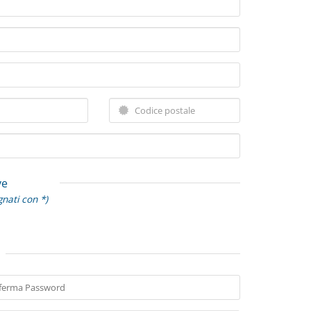
ve
gnati con *)