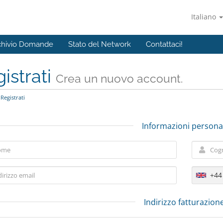
Italiano
chivio Domande
Stato del Network
Contattaci!
istrati
Crea un nuovo account.
Registrati
Informazioni personal
+44
Indirizzo fatturazion