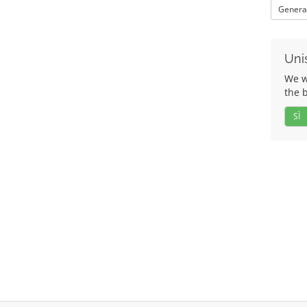
Genera
Unis
We wo
the 
SÌ