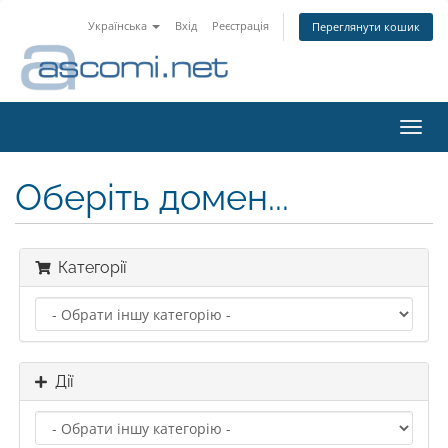
Українська
Вхід
Реєстрація
Переглянути кошик
Пере
наві
Оберіть домен...
Категорії
Дії