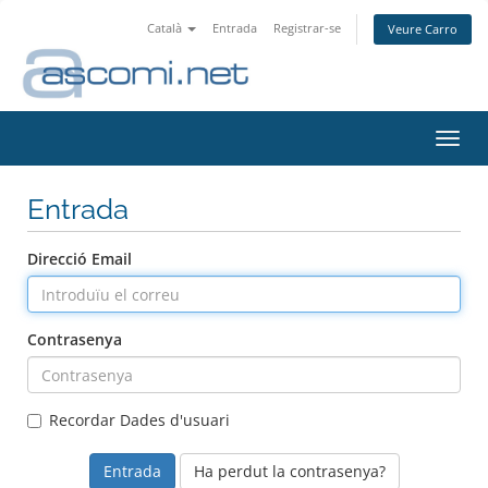
Català
Entrada
Registrar-se
Veure Carro
Canv
la
nave
Entrada
Direcció Email
Contrasenya
Recordar Dades d'usuari
Ha perdut la contrasenya?