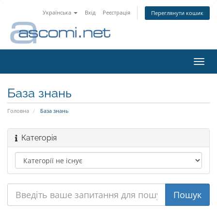
Українська
Вхід
Реєстрація
Переглянути кошик
Пере
наві
База знань
Головна
База знань
Категорія