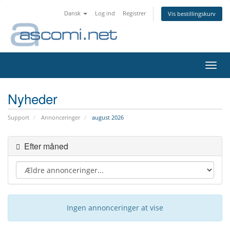
Dansk
Log ind
Registrer
Vis bestillingskurv
Skift
navig
Nyheder
Support
Annonceringer
august 2026
Efter måned
Ingen annonceringer at vise