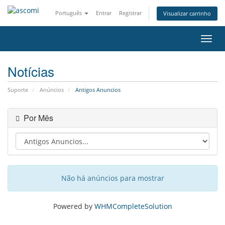
Português
Entrar
Registrar
Visualizar carrinho
Alter
nave
Notícias
Suporte
Anúncios
Antigos Anuncios
Por Mês
Não há anúncios para mostrar
Powered by
WHMCompleteSolution