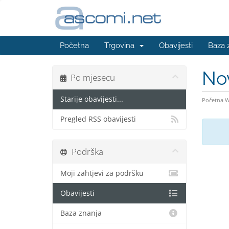
Početna
Trgovina
Obavijesti
Baza 
No
Po mjesecu
Starije obavijesti...
Početna 
Pregled RSS obavijesti
Podrška
Moji zahtjevi za podršku
Obavijesti
Baza znanja