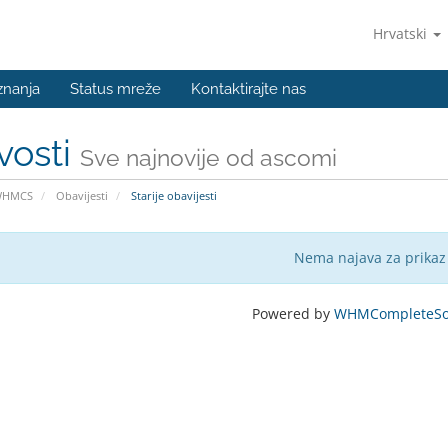
Hrvatski
znanja
Status mreže
Kontaktirajte nas
vosti
Sve najnovije od ascomi
WHMCS
Obavijesti
Starije obavijesti
Nema najava za prikaz
Powered by
WHMCompleteSol