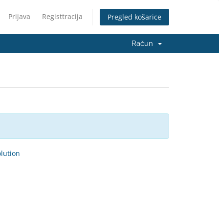
Prijava
Registtracija
Pregled košarice
Račun
ution